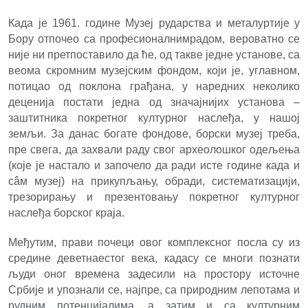
Када је 1961. године Музеј рударства и металуртије у
Бору отпочео са професионалним
радом, вероватно се
није ни претпоставило да ће, од такве једне установе, са
веома скромним музејским фондом, који је, углавном,
потицао од поклона грађана, у наредних неколико
деценија постати једна од значајнијих установа –
заштитника покретног културног наслеђа, у нашој
земљи. За данас богате фондове, борски музеј треба,
пре свега, да захвали раду свог археолошког одељења
(које је настало и започело да ради исте године када и
сâм музеј) на прикупљању, обради, систематизацији,
трезорирању и презентовању покретног културног
наслеђа борског краја.
Mеђутим, прави почеци овог комплексног посла су из
средине деветнаестог века, када
су се многи познати
људи оног времена задесили на простору источне
Србије и упознали се, најпре, са природним лепотама и
рудним потенцијалима, а затим и са културним