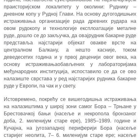
праисторијском локалитету у околини: Руднику –
дневном копу у Рудној Глави. На основу дугогодишњих
истраживања организације рада древних рудара на
овом рудокопу и технологије експлоатације металне
руде, дошло се до закључка, да овајрудник бакарне руде
представља најстарији објекат овакве врсте на
централном Балкану, а нешто касније, током
деведесетих година и у првој деценији овог века, на
основу истраживањаобављених у лабораторијама
међународних институција, испоставило се да се ово
налазиште сврстава у ред најстаријих рудника бакарне
руде у Европи, па чак и у свету.
Истовремено, покрећу се вишегодишња истраживања
на налазиштима у широј зони самог Бора – Трњане у
Брестовачкој бањи (насеље и некропола бронзаног
доба, 2. миленијум старе ере), 1985–1989. године и
Кучајна, на југозападној периферији Бора (насеље
старијег неолита, 7– 6. миленијум старе ере; насеље