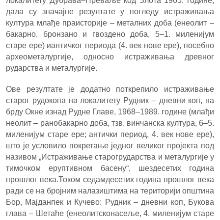
локалитету Дубрава–Преваље код Злота 1965. године,
дала су значајне резултате у погледу истраживања
култура млађе праисторије – металних доба (енеолит –
бакарно, бронзано и гвоздено доба, 5–1. миленијум
старе ере) иантичког периода (4. век нове ере), посебно
археометалургије, односно истраживања древног
рударства и металургије.
Ове резултате је додатно поткрепило истраживање
старог рудокопа на локалитету Рудник – дневни коп, на
брду Окне изнад Рудне Главе, 1968–1989. године (млађи
неолит – ранобакарно доба, тзв. винчанска култура, 6–5.
миленијум старе ере; антички период, 4. век нове ере),
што је условило покретање једног великог пројекта под
називом „Истраживање старогрударства и металургије у
тимочком еруптивном басену“, шездесетих година
прошлог века.Током седамдесетих година прошлог века
ради се на бројним налазиштима на територији општина
Бор, Мајданпек и Кучево: Рудник – дневни коп, Букова
глава – Шетаће (енеолитсконасеље, 4. миленијум старе