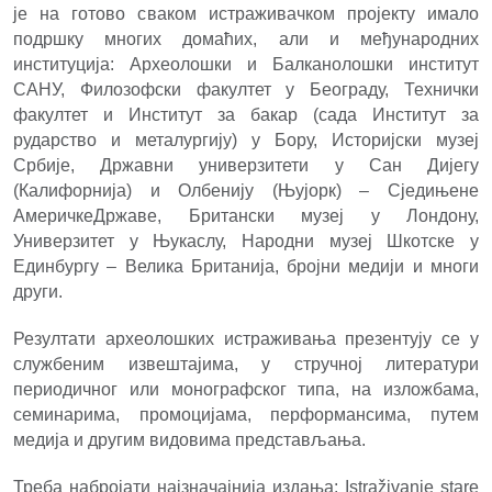
је на готово сваком истраживачком пројекту имало
подршку многих домаћих, али и међународних
институција: Археолошки и Балканолошки институт
САНУ, Филозофски факултет у Београду, Технички
факултет и Институт за бакар (сада Институт за
рударство и металургију) у Бору, Историјски музеј
Србије, Државни универзитети у Сан Дијегу
(Калифорнија) и Олбенију (Њујорк) – Сједињене
АмеричкеДржаве, Британски музеј у Лондону,
Универзитет у Њукаслу, Народни музеј Шкотске у
Единбургу – Велика Британија, бројни медији и многи
други.
Резултати археолошких истраживања презентују се у
службеним извештајима, у стручној литератури
периодичног или монографског типа, на изложбама,
семинарима, промоцијама, перформансима, путем
медија и другим видовима представљања.
Треба набројати најзначајнија издања: Istraživanje stare