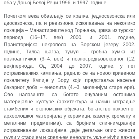
оба у Доњој Белој Реци 1996. и 1997. године.
Почетком века обављају се кратка, једносезонска или
двосезонска, па и ревизиона ископавања на неколико
локација – Манастириште код Горњана, црква из турског
периода (16–17. век) 2000. и 2001. године,
Праисторијска некропола на Борском језеру 2002.
године, Тилва њагра, тумул – гробна хумка из
позноантичког (3–4. век) и позносредњовековног (12.
век)периода. Од 2004. до 2007. године, у пет
истраживачких кампања, радило се на новооткривеном
локалитету Кмпије у Бору, који представља насеље
бакарног доба – енеолита (4.–3. миленијум старе ере).
Ово налазиште, са богато очуваним остацима
материјалне културе (архитектура и начин изградње
стамбених и економских објеката, богатство покретног
археолошког материјала у керамици, камену, кремену и
металним предметима), са бројним сличним,раније
истраживаним локацијама, даје детаљан опис живота
људи у старијем и средњем енеолиту, укључујући важан