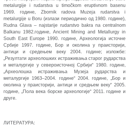
metalurgije i rudarstva u timočkom eruptivnom basenu
1969. године, Zbornik radova Muzeja rudarstva i
metalurgije u Boru (излази периодично од 1980. године),
Rudna Glava – najstarije rudarstvo bakra nа centralnom
Balkanu 1982.године, Ancient Mining and Metallurgy in
South East Europe 1990. године, Археологија источне
Србије 1997. године, Бор и околина у праисторији,
антици и средењем веку 2004. године; изложбе:
„Резултати археолошких истраживања старог рударства
и металургије у североисточној Србији“ 1980. године,
„Археолошка истраживања Музеја рударства и
металургије 1963–2004. године“ 2004. године, „Бор и
околина у праисторији, антици и средњем веку“ 2005.
године, „Пола века борске археологије“ 2011. године и
друге.
ЛИТЕРАТУРА: