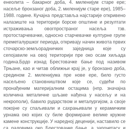
енеолита – бакарног доба, 4. миленијум старе ере;
насеље бронзаног доба, 2. миленијум старе ере), 1985–
1988. године. Кучајна представља најстарије откривено
налазиште на територији борске општине и резултати
истраживања овогпространог насеља тзв.
протостарчевачке, односно старчевачке културне групе
преметалуршког периода, откривају начин живота првих
сточарско-земљорадничких заједница које су
сепојавиле на овој територији пре око осам хиљада
година.Брдо изнад Брестовачке бање под називом
Трњане, као и читав оближњи крај је, у бронзано доба,
средином 2. миленијума пре нове ере, било густо
насељено становништвом које се, судећи по
пронађеним материјалним остацима (нпр. значајна
количина металичне шљаке нађена у насељу и на
некрополи), бавило рударством и металургијом, а своје
покојне су спаљивали и сахрањивали у керамичким
урнама око којих су биле формиране велике кружне
камене конструкције. У наредној деценији, наставило се
са радовима око Брестовачке бање, а започетасу и