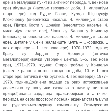
ере и металуршки пункт из античког периода, 4. век нове
ере) иКузњица (насеље гвозденог доба, 1. миленијум
старе ере) код Рудне Главе, Кулмја Шкјопулују
Клокочевцу (енеолитско насеље, 4. миленијум старе
ере), Пјатра Кости у Црнајки (енеолитско насеље, 4.
миленијум старе ере), Чока лу Балаш у Кривељу
(вишеслојно енеолитско насеље, 4. миленијум старе
ере), Шетаће у Сени (налазиште Келта – Скордиска, 1
век старе ере – 1. век нове ере), 1970–1972. године;
Краку лу Јордан у Бродици (антички
металопрерађивачки утврђени центар, 3–5. век нове
ере), 1971–1979. године; Старо гробље у Кривељу
(насеље раног и позног гвозденог доба, 10. и 1. век
старе ере; античка вила рустика, 4. век новеере), 1977–
1978. године.Добијени подаци са ових истраживања
делимично су попунили сазнања о начину животаи
привређивања заједница праисторијског и античког
периода на овом простору, посебан акценат стављајући
на рударско-металуршку компоненту. Осамдесетих
година, настављена суистраживања на најзначајнијем