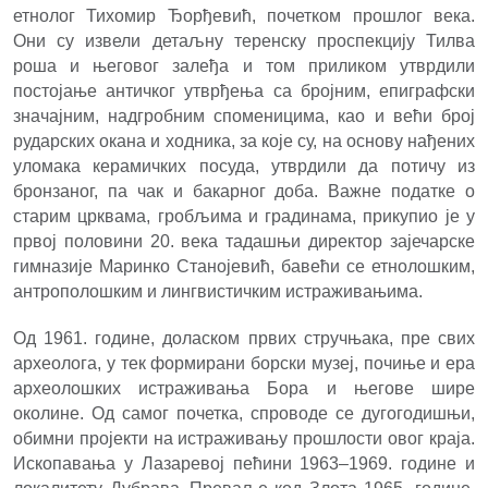
етнолог Тихомир Ђорђевић, почетком прошлог века.
Они су извели детаљну теренску проспекцију Тилва
роша и његовог залеђа и том приликом утврдили
постојање античког утврђења са бројним, епиграфски
значајним, надгробним споменицима, као и већи број
рударских окана и ходника, за које су, на основу нађених
уломака
к
ерамичких посуда, утврдили да потичу из
бронзаног, па чак и бакарног доба. Важне податке о
старим црквама, гробљима и градинама, прикупио је у
првој половини 20. века тадашњи директор зајечарске
гимназије Маринко Станојевић, бавећи се етнолошким,
антрополошким и лингвистичким истраживањима.
Oд 1961. године, доласком првих стручњака, пре свих
археолога, у тек формирани борски музеј, почиње и ера
археолошких истраживања Бора и његове шире
околине. Од самог почетка, спроводе се дугогодишњи,
обимни пројекти на истраживању прошлости овог краја.
Ископавања у Лазаревој пећини 1963–1969. године и