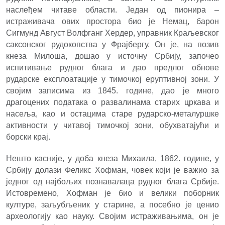
наслеђем читаве области. Један од пионира –
истраживача ових простора био је Немац, барон
Сигмунд Август Волфганг Хердер, управник Краљевског
саксонског рудокопства у Фрајбергу. Он је, на позив
кнеза Милоша, дошао у источну Србију, започео
испитивање рудног блага и дао предлог обнове
рударске експлоатације у тимочкој еруптивној зони. У
својим записима из 1845. године, дао је много
драгоцених података о развалинама старих цркава и
насеља, као и остацима старе рударско-металуршке
активности у читавој тимочкој зони, обухватајући и
борски крај.
Нешто касније, у доба кнеза Михаила, 1862. године, у
Србију долази Феликс Хофман, човек који је важио за
једног од најбољих познавалаца рудног блага Србије.
Истовремено, Хофман је био и велики поборник
културе, заљубљеник у старине, а посебно је ценио
археологију као науку. Својим истраживањима, он је