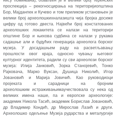
нису помињана), обављен је и велики број теренских
проспекција – рекогносцирања на територијиопштина
Бор, Мајданпек и Кучево и том приликом установњен је
велики број археолошкихналазишта чија бројка досиже
цифру од готово двеста. Највећи број констатованих
археолошких локакитета се налази на територији
општине Бор и њихова судбина се налази у рукама
садашње али и будућих генерација археолога борског
музеја. У досадашњем раду на расветљавању
прошлости овог краја, односно чувању његовог
културног идентитета, радили су сви археолози борског
музеја: Илија Јанковић, Зорка Станојевић, Тонко
Рајковача, Марко Вуксан, Душица Николић, Игор
Јовановић и Марија Јовичић. Као руководиоци
пројеката и сарадници на бројним
археолошким
и
страживањимаучествовала су нека од
великих имена наше, па и европске археологије:
академик Никола Тасић, академик Борислав Јовановић,
др Владимир Кондић, др Мирослав Лазић и други.
Археолошко одељење Музеја рударства и металургије