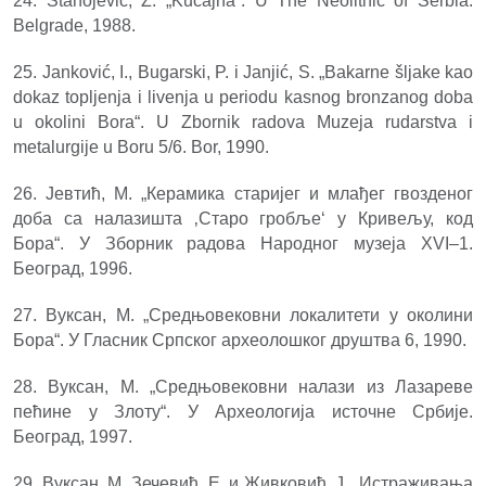
24. Stanojević, Z. „Kučajna“. U The Neolithic of Serbia.
Belgrade, 1988.
25. Janković, I., Bugarski, P. i Janjić, S. „Bakarne šljake kao
dokaz topljenja i livenja u periodu kasnog bronzanog doba
u okolini Bora“. U Zbornik radova Muzeja rudarstva i
metalurgije u Boru 5/6. Bor, 1990.
26. Jевтић, М. „Керамика старијег и млађег гвозденог
доба са налазишта ‚Старо гробље‘ у Кривељу, код
Бора“. У Зборник радова Народног музеја XVI–1.
Београд, 1996.
27. Вуксан, М. „Средњовековни локалитети у околини
Бора“. У Гласник Српског археолошког друштва 6, 1990.
28. Вуксан, М. „Средњовековни налази из Лазареве
пећине у Злоту“. У Археологија источне Србије.
Београд, 1997.
29. Вуксан, М. Зечевић, Е. и Живковић, Ј. „Истраживања