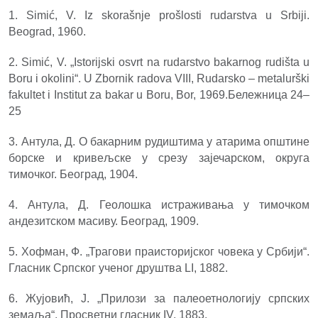
1. Simić, V. Iz skorašnje prošlosti rudarstva u Srbiji.
Beograd, 1960.
2. Simić, V. „Istorijski osvrt na rudarstvo bakarnog rudišta u
Boru i okolini“. U Zbornik radova VIII, Rudarsko – metalurški
fakultet i Institut za bakar u Boru, Bor, 1969.Бележница 24–
25
3. Антула, Д. О бакарним рудиштима у атарима општине
борске и кривељске у срезу зајечарском, округа
тимочког. Београд, 1904.
4. Антула, Д. Геолошка истраживања у тимочком
андезитском масиву. Београд, 1909.
5. Хофман, Ф. „Трагови праисторијског човека у Србији“.
Гласник Српског ученог друштва LI, 1882.
6. Жујовић, Ј. „Прилози за палеоетнологију српских
земаља“. Просветни гласник IV, 1883.