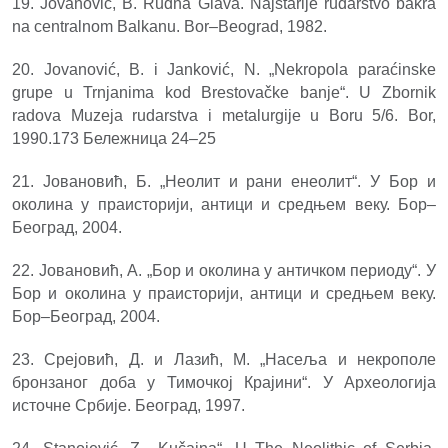
19. Jovanović, B. Rudna Glava. Najstarije rudarstvo bakra
na centralnom Balkanu. Bor–Beograd, 1982.
20. Jovanović, B. i Janković, N. „Nekropola paraćinske
grupe u Trnjanima kod Brestovačke banje“. U Zbornik
radova Muzeja rudarstva i metalurgije u Boru 5/6. Bor,
1990.173 Бележница 24–25
21. Јовановић, Б. „Неолит и рани енеолит“. У Бор и
околина у праисторији, антици и средњем веку. Бор–
Београд, 2004.
22. Јовановић, А. „Бор и околина у античком периоду“. У
Бор и околина у праисторији, антици и средњем веку.
Бор–Београд, 2004.
23. Срејовић, Д. и Лазић, М. „Насеља и некрополе
бронзаног доба у Тимочкој Крајини“. У Археологија
источне Србије. Београд, 1997.