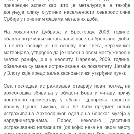
привредни аспект као што је металургија, а такође
допуњује слику огустини насељености североисточне
Србије у почетним фазама металних доба.
На локалитету Дубрава у Брестовцу, 2008. године,
обављено је мање ископавање насеља бронзаног доба,
а нешто касније је, на основу, пре свега, керамичког
материјала, утврђено да је човек на овом месту живео и
знатно раније, још у неолиту. Наредне, 2009. године,
обављена су мања истраживања на локалитету Шетаће
у Злоту, које представља касноантички утврђени пункт.
Ова последња истраживања отварају нови поглед на
археолошка збивања у области Бора и читаву причу
постепено премештају у област Црноречја, односно
долину Црног Тимока,
која ће бити предмет нових
истраживања Археолошког одељења борског музеја у
нареднимгодинама. Поред неколико десетина
истраживаних налазишта (од којих нека на овом месту