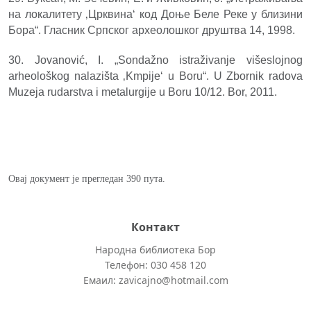
на локалитету ‚Црквина‘ код Доње Беле Реке у близини
Бора“. Гласник Српског археолошког друштва 14, 1998.
30. Jovanović, I. „Sondažno istraživanje višeslojnog
arheološkog nalazišta ‚Kmpije‘ u Boru“. U Zbornik radova
Muzeja rudarstva i metalurgije u Boru 10/12. Bor, 2011.
Овај документ је прегледан 390 пута.
Контакт
Народна библиотека Бор
Телефон: 030 458 120
Емаил: zavicajno@hotmail.com