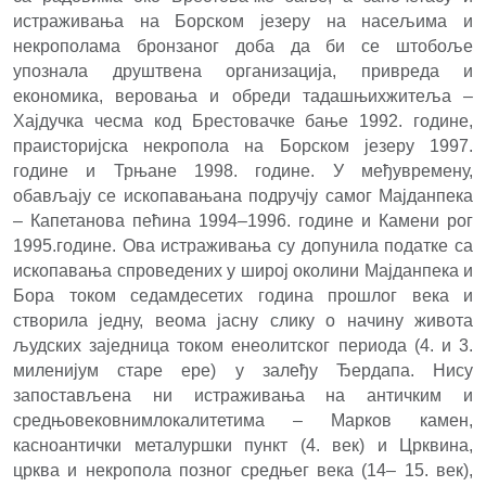
истраживања на Борском језеру на насељима и
некрополама бронзаног доба да би се штобоље
упознала друштвена организација, привреда и
економика, веровања и обреди тадашњихжитеља –
Хајдучка чесма код Брестовачке бање 1992. године,
праисторијска некропола на Борском језеру 1997.
године и Трњане 1998. године. У међувремену,
обављају се ископавањана подручју самог Мајданпека
– Капетанова пећина 1994–1996. године и Камени рог
1995.године. Ова истраживања су допунила податке са
ископавања спроведених у широј околини Мајданпека и
Бора током седамдесетих година прошлог века и
створила једну, веома јасну слику о начину живота
људских заједница током енеолитског периода (4. и 3.
миленијум старе ере) у залеђу Ђердапа. Нису
запостављена ни истраживања на античким и
средњовековнимлокалитетима – Марков камен,
касноантички металуршки пункт (4. век) и Црквина,
црква и некропола позног средњег века (14– 15. век),