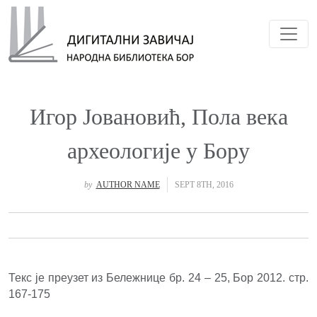
Toggl
Игор Јовановић, Пола века
археологије у Бору
by
AUTHOR NAME
SEPT 8TH, 2016
Текс је преузет из Бележнице бр. 24 – 25, Бор 2012.
стр.
167-175