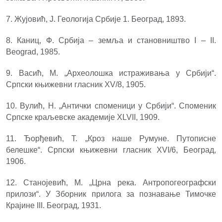
7. Жујовић, Ј. Геологија Србије 1. Београд, 1893.
8. Каниц, Ф. Србија – земља и становништво I – II.
Beograd, 1985.
9. Васић, М. „Археолошка истраживања у Србији“.
Српски књижевни гласник XV/8, 1905.
10. Вулић, Н. „Антички споменици у Србији“. Споменик
Српске краљевске академије XLVII, 1909.
11. Ђорђевић, Т. „Кроз наше Румуне. Путописне
белешке“. Српски књижевни гласник XVI/6, Београд,
1906.
12. Станојевић, М. „Црна река. Антропогеографски
прилози“. У Зборник прилога за познавање Тимочке
Крајине III. Београд, 1931.