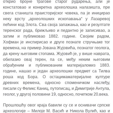
открио бројне трагове старог рударења, али је
констатовао и конкретна археолошка налазишта, пре
свега станишта праисторијског човека, па је иницирао
неку врсту „археолошких ископавања“ у Лазаревој
пећини код Злота. Сва своја запажања, као и резултате
теренског рада, брижљиво и педантно је записивао, а
затим и публиковао 1882. године. Својим радом,
Хофман је инспирисао и друге познате стручњаке тог
времена, на пример Јована Жујовића, познатог геолога,
да крену његовим стопама. Жујовић је, у више
н
аврата,
обилазио овај терен, па се, међу неким његовим
обрађеним и публикованим материјаломиз 1883.
године, нашао и један археолошки предмет са Тилва
роша код Бора. О остацимаматеријалне културе
древних времена, односно споменичком наслеђу,
писали су Феликс Каниц, путописац, и Димитрије Антула,
геолог, у другој половини 19, односно, почетком 20.века.
Прошлошћу овог краја бавили су се и оснивачи српске
археологије – Милоје М. Васић и Никола Вулић, као и