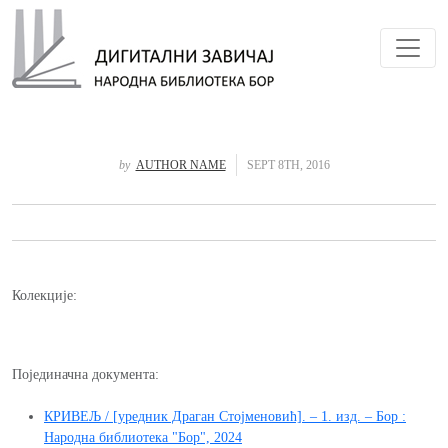
Toggl
by
AUTHOR NAME
SEPT 8TH, 2016
Колекције:
Појединачна документа:
КРИВЕЉ / [уредник Драган Стојменовић]. – 1. изд. – Бор :
Народна библиотека "Бор", 2024