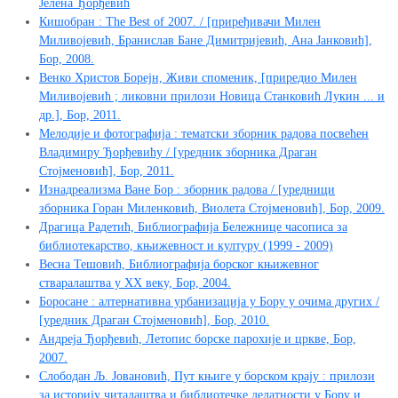
Јелена Ђорђевић
Кишобран : The Best of 2007. / [приређивачи Милен
Миливојевић, Бранислав Бане Димитријевић, Ана Јанковић],
Бор, 2008.
Венко Христов Борејн, Живи споменик, [приредио Милен
Миливојевић ; ликовни прилози Новица Станковић Лукин ... и
др.], Бор, 2011.
Мелодије и фотографија : тематски зборник радова посвећен
Владимиру Ђорђевићу / [уредник зборника Драган
Стојменовић], Бор, 2011.
Изнадреализма Ване Бор : зборник радова / [уредници
зборника Горан Миленковић, Виолета Стојменовић], Бор, 2009.
Драгица Радетић, Библиографија Бележнице часописа за
библиотекарство, књижевност и културу (1999 - 2009)
Весна Тешовић, Библиографија борског књижевног
стваралаштва у XX веку, Бор, 2004.
Боросане : алтернативна урбанизација у Бору у очима других /
[уредник Драган Стојменовић], Бор, 2010.
Андреја Ђорђевић, Летопис борске парохије и цркве, Бор,
2007.
Слободан Љ. Јовановић, Пут књиге у борском крају : прилози
за историју читалаштва и библиотечке делатности у Бору и