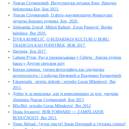
Драган Стојменовић, Индустријски пејзажи Бора, Народна
библиотека Бор, Бор 2023.
Драган Стојменовић, О фото-документацији Француског
друштва Борских рудника, Бор, 2020.
Aleksandar Zograf, Mikloš Radnoti, Zoran Paunović: Borske
beležnice, Bor 2019.
ŽIVKA ROMELIĆ, O RUDARSKOJ KULTURI U BORU:
TRADICIJA KAO PODSTREK, BOR 2017.
Цветник, Бор 2017.
Сабине Рутар, Рад и преживљавање у Србији : борски рудник
бакра у Другом светском рату
Борски алманах: улична фотографија као заједничка
антропологија / Слободан Наумовић и Владимир Радивојевић
Eskamotaža : striptiz slobode / priredio Goran Milenković, Bor
2015.
Добро је за мишљење, али је компликовано за јело, уредник
зборника Драган Стојменовић, Бор 2013
BIlo/Biti, priredio Goran Milenković, Bor 2012
Deana Jovanović, BOR FORWARD >> ZAMIŠLJANJE
BUDUĆNOSTI, Bor 2013.
Уликс Reload / [аутор текста] Зоран Пауновић и [ауторка стрипа]