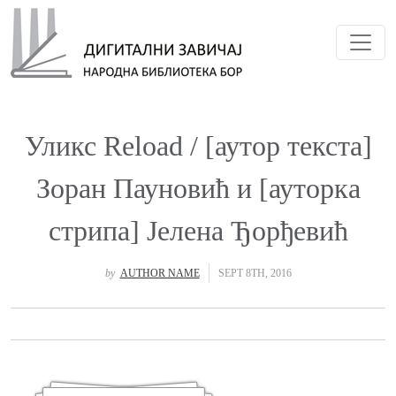
Toggl
Уликс Reload / [аутор текста]
Зоран Пауновић и [ауторка
стрипа] Јелена Ђорђевић
by
AUTHOR NAME
SEPT 8TH, 2016