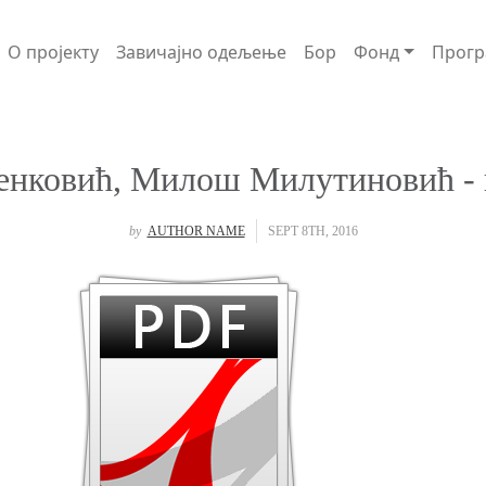
О пројекту
Завичајно одељење
Бор
Фонд
Прогр
енковић, Милош Милутиновић - 
by
AUTHOR NAME
SEPT 8TH, 2016