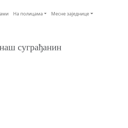
ами
На полицама
Месне заједнице
наш суграђанин