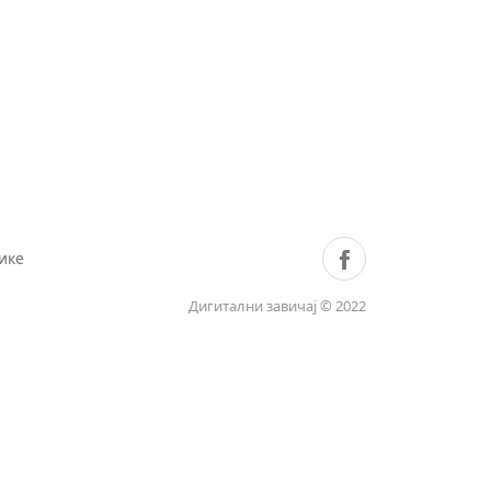
ике
Дигитални завичај © 2022