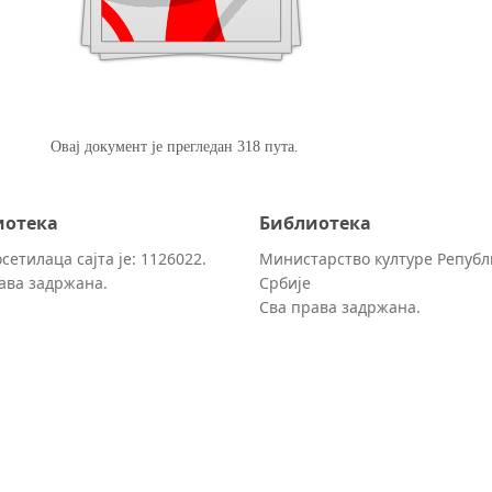
Овај документ је прегледан 318 пута.
иотека
Библиотека
сетилаца сајта је: 1126022.
Министарство културе Републ
ава задржана.
Србије
Сва права задржана.