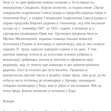
Биле су то прве фабричке новине основане у Југославији на
иницијативу Синдиката. Борски колектив, са поднасловом „Орган
синдикалне подружнице Савеза рудара и предузећа рудника бакра и
топионице Борˮ, у издању Синдикалне подружница Савеза рудара и
управа предузећа Борских рудника и топионице, под тим насловом
излази од 1. новембра 1947, до 1955. године, а штампан је у
зајечарској штампарији Први мај. Одговорна уредница била је
Милева Милентијевић, тадашња чланица локалне комисије
Агитпропа (Управа за агитацију и пропаганду), која је лист водила
наредна 33. броја, односно наредних годину и по дана. У том
кратком периоду успела је да успостави основне рубрике и
концепцију уређивања, писала је текстове и оформила прву
редакцију, коју су чинила три новинара и два административна
радника. Лист је излазио два пута месечно. Уредница је
контролисала прелом текста и штампу сваког броја, тако да је, да би
избегла честа путовања до штампарије у Зајечару, иницирала
отварање штампарије у Бору, која је убрзо и инсталирана. Већ од
петог броја, Борски колектив се штампао у Бору.
Извори: