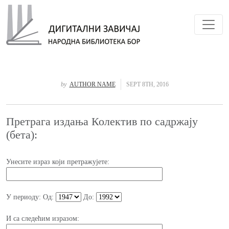
Toggl
by
AUTHOR NAME
SEPT 8TH, 2016
Претрага издања Колектив по садржају
(бета):
Унесите израз који претражујете:
У периоду:
Од:
До:
И са следећим изразом: