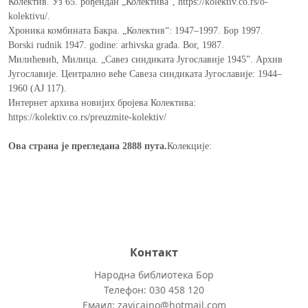
Колектив. Уз 65. рођендан „Колектива“, https://kolektiv.co.rs/o-
kolektivu/.
Хроника комбината Бакра. „Колектив“: 1947–1997. Бор 1997.
Borski rudnik 1947. godine: аrhivska građa. Bor, 1987.
Милићевић, Милица. „Савез синдиката Југославије 1945ˮ. Архив
Југославије. Централно веће Савеза синдиката Југославије: 1944–
1960 (АЈ 117).
Интернет архива новијих бројева Колектива:
https://kolektiv.co.rs/preuzmite-kolektiv/
Ова страна је прегледана 2888 пута.
Колекције:
Контакт
Народна библиотека Бор
Телефон: 030 458 120
Емаил: zavicajno@hotmail.com