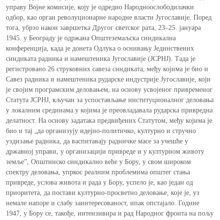
управу Војне комисије, коју је одредио Народноослободилачки
одбор, као орган револуционарне народне власти Југославије. Поред
тога, убрзо након завршетка Другог светског рата, 23–25. јануара
1945. у Београду је одржана Општеземаљска синдикална
конференција, када је донета Одлука о оснивању Јединствених
синдиката радника и намештеника Југославије (ЈСРНЈ). Тада је
регистровано 26 струковних савеза синдиката, међу којима је био и
Савез радника и намештеника рударске индустрије Југославије, који
је својим програмским деловањем, на основу усвојеног привременог
Статута ЈСРНЈ, кључан за успостављање институционалног деловања
у локалним срединама у којима је преовладавала рударска привредна
делатност. На основу задатака предвиђених Статутом, међу којима је
био и тај „да организују идејно-политичко, културно и стручно
уздизање радника, да васпитавају радничке масе за учешће у
државној управи, у организацији привреде и у културном животу
земљеˮ, Општинско синдикално веће у Бору, у свом широком
спектру деловања, упркос реалним проблемима општег стања
привреде, услова живота и рада у Бору, успело је, као један од
приоритета, да постави културно-просветно деловање, које је, уз
немале напоре и слабу заинтересованост, ипак опстајало. Године
1947, у Бору се, такође, интензивира и рад Народног фронта на пољу