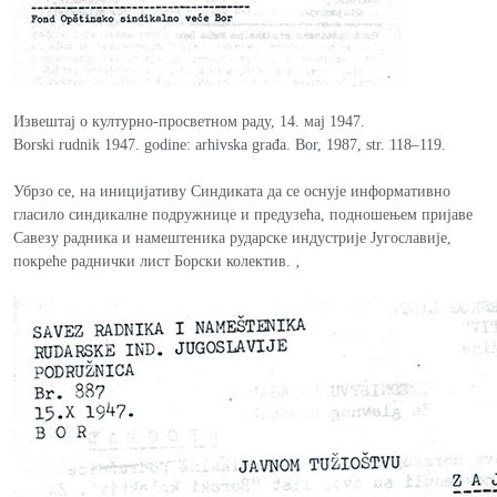
Извештај о културно-просветном раду, 14. мај 1947.
Borski rudnik 1947. godine: аrhivska građa. Bor, 1987, str. 118–119.
Убрзо се, на иницијативу Синдиката да се оснује информативно
гласило синдикалне подружнице и предузећа, подношењем пријаве
Савезу радника и намештеника рударске индустрије Југославије,
покреће раднички лист Борски колектив. ‚