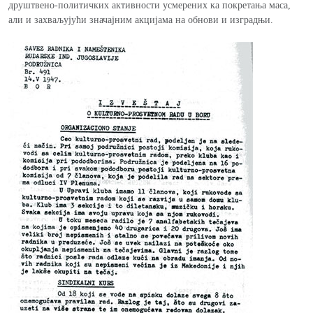
друштвено-политичких активности усмерених ка покретања маса,
али и захваљујући значајним акцијама на обнови и изградњи.