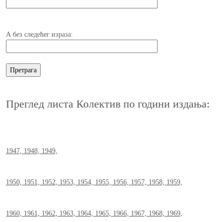
А без следећег израза:
Преглед листа Колектив по години издања:
1947,
1948,
1949,
1950,
1951,
1952,
1953,
1954,
1955,
1956,
1957,
1958,
1959,
1960,
1961,
1962,
1963,
1964,
1965,
1966,
1967,
1968,
1969,