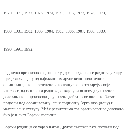
1970,
1971,
1972,
1973,
1974,
1975,
1976,
1977,
1978,
1979,
1980,
1981,
1982,
1983,
1984,
1985,
1986,
1987,
1988,
1989,
1990,
1991,
1992,
Радничко организовање, то јест удружено деловање радника у Бору
представља једну од најважнијих друштвено-политичких
организација које постепено и континуирано остварују своје
интересе, од оснивања рудника, стварајући основу друштвеног
деловања које производи друштвена добра – све оно што бисмо
подвели под организовану јавну социјалну (организациону) и
материјалну културу. Међу резултатима тог организованог деловања
био је и лист Борски колектив.
Борски рудници су убрзо након Другог светског рата потпали под